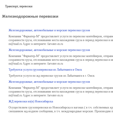
Транспорт, перевозки
Железнодорожные перевозки
Железнодорожные, автомобильные и морские перевозки грузов
Компания "Фарватер-М" предоставляет услуги по перевозке контейнеров, отправ
сохранности груза, отслеживания места нахождения груза в период перевозки и и
m@mail.ru Адрес в интернете: farvater-m.ru
Железнодорожные, автомобильные и морские перевозки грузов
Компания "Фарватер-М" предоставляет услуги по перевозке контейнеров, отправ
сохранности груза, отслеживания места нахождения груза в период перевозки и и
m@mail.ru Адрес в интернете: farvater-m.ru
Требуются услуги грузоперевозки из Лабытнанги в Омск
Требуются услуги по жд перевозке грузов из Лабытнанги в г. Омск
Железнодорожные, автомобильные и морские перевозки грузов
Компания "Фарватер-М" предоставляет услуги по перевозке контейнеров, отправ
сохранности груза, отслеживания места нахождения груза в период перевозки и и
m@mail.ru Адрес в интернете: farvater-m.ru
ЖД перевозки из(в) Новосибирска
Осуществляем грузоперевозки из Новосибирска в вагонах ( в т.ч. собственных к
смешанном жд-водном сообщении, в т.ч. международные морские. Производим пог