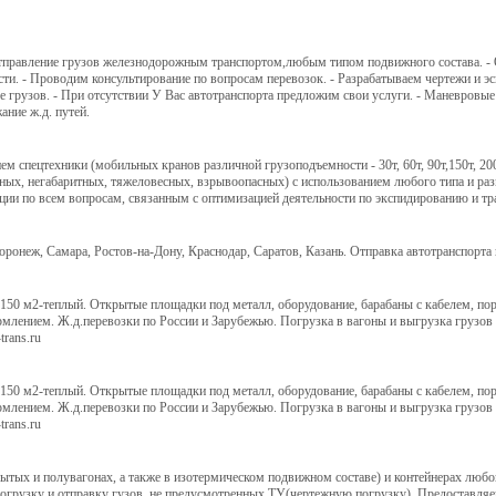
тправление грузов железнодорожным транспортом,любым типом подвижного состава. - О
. - Проводим консультирование по вопросам перевозок. - Разрабатываем чертежи и эс
вке грузов. - При отсутствии У Вас автотранспорта предложим свои услуги. - Маневр
ание ж.д. путей.
 спецтехники (мобильных кранов различной грузоподъемности - 30т, 60т, 90т,150т, 200т
тных, негабаритных, тяжеловесных, взрывоопасных) с использованием любого типа и ра
ии по всем вопросам, связанным с оптимизацией деятельности по экспидированию и транс
оронеж, Самара, Ростов-на-Дону, Краснодар, Саратов, Казань. Отправка автотранспорта
50 м2-теплый. Открытые площадки под металл, оборудование, барабаны с кабелем, поро
млением. Ж.д.перевозки по России и Зарубежью. Погрузка в вагоны и выгрузка грузов 
trans.ru
50 м2-теплый. Открытые площадки под металл, оборудование, барабаны с кабелем, поро
млением. Ж.д.перевозки по России и Зарубежью. Погрузка в вагоны и выгрузка грузов 
trans.ru
рытых и полувагонах, а также в изотермическом подвижном составе) и контейнерах люб
рузку и отправку гузов, не предусмотренных ТУ(чертежную погрузку). Предоставляем 