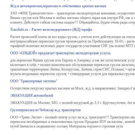
Ж/д и автоперевозки,перевозки в собственных крытых вагонах
ЗАО «ФПК Трансагентство» - транспортно-экспедиторская компания, осуществит п
Ваших грузов из/в Москвы в любых вагонах общего парка как внутри РФ, так и
клиенту. Действует гибкая система скидок!!! Обращайтесь, будем очень рады сот
TraceInfo.ru – Расчет железнодорожного (ЖД) тарифа
Расчет провозной платы на все виды грузов, с учетом всех действующих на тек
внутрироссийские перевозки грузов производится по Прейскуранту 10-01; - расче
тарифной политике железных дорог государств-участников СНГ (на основе МТТ и ЕТТ
ООО «ОЛЬДОЙ» предлагает транспортно-экспедиторские услуги,
для перевозки Ваших грузов в/из Европу и Америку, а так же логистические усл
включают в себя: • полное комплексное обслуживание перевозок грузов железно
транзитным территориям Литвы, Белоруссии, Латвии, стран СНГ, Польши; • орган
мульти-модальных перевозок грузов; • стивидорные услуги для перевалки грузов
ООО "Транспортные системы"
Осуществим погрузку крытых вагонов на Моск. ж.д. в направлениях: Западно-Си
ЭВАКУАЦИЯ автомобилей
ЭВАКУАЦИЯ по Москве, МО, с полной погрузкой до 3.5 т. Круглосуточно, без 
Грузоперевозки из Чебоксар ж.д. транспортом
ООО «Транс-Экспо» - полный спектр услуг на ж.д. транспорте!!! Транспортно-эк
перевозок негабаритных и тяжеловесных грузов Продажа ЗПУ на вагоны , контей
путей Запчасти к подвижному составу Материалы верхнего строения пути