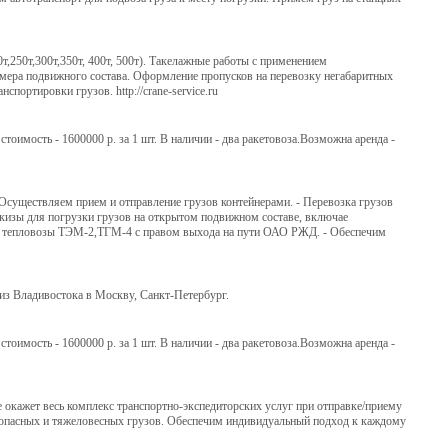
,250т,300т,350т, 400т, 500т). Такелажные работы с применением
змера подвижного состава. Оформление пропусков на перевозку негабаритных
портировки грузов. http://crane-service.ru
стоимость - 1600000 р. за 1 шт. В наличии - два ракетовоза.Возможна аренда -
существляем прием и отправление грузов контейнерами. - Перевозка грузов
кизы для погрузки грузов на открытом подвижном составе, включае
овые тепловозы ТЭМ-2,ТГМ-4 с правом выхода на пути ОАО РЖД. - Обеспечим
 из Владивостока в Москву, Санкт-Петербург.
стоимость - 1600000 р. за 1 шт. В наличии - два ракетовоза.Возможна аренда -
 окажет весь комплекс транспортно-экспедиторских услуг при отправке/приему
, опасных и тяжеловесных грузов. Обеспечим индивидуальный подход к каждому