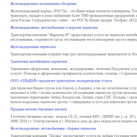
Железнодорожное региональное обозрение
Железнодорожный журнал «РОСТъ» - это Ваши новые контакты и контракты. Разм
транспорту, попадет в руки снабженцев более 7000 промышленных предприятий,
часть России. Сотрудничество с нами – это РОСТъ Ваших продаж. Тел/факс: (812)
Железнодорожные, автомобильные и морские перевозки
Транспортная компания "Фарватер-М" предоставляет услуги по перевозке контей
обслуживания, сохранности груза, отслеживания места нахождения груза в период 
Железнодорожные перевозки
Транспортная компания отправит ваш груз железнодорожным транспортом из Вла
Транзитные контейнерные перевозки
Таможенное оформление, консалтинг, экспедирование, логистика Предлагаем усл
услуги • Помощь в оформлении сертификатов соответствия, гигиены. • Страхова
ООО «ОЛЬДОЙ» предлагает транспортно-экспедиторские услуги,
для перевозки Ваших грузов в/из Европу и Америку, а так же логистические усл
включают в себя: • полное комплексное обслуживание перевозок грузов железно
транзитным территориям Литвы, Белоруссии, Латвии, стран СНГ, Польши; • орган
мульти-модальных перевозок грузов; • стивидорные услуги для перевалки грузов
Продажа почтово-багажных вагонов
4 почтово-багажных вагона - модель СБ-22, тележки КВЗ - ЦНИИ тип 2, гр. 20 т, в
2009, 2010 г.г. Осмотр вагонов в г. Москве в срок до двух недель после подачи за
Железнодорожные, автомобильные, сборные перевозки
Транспортная компания "Логика" предоставляет услуги по любым грузовым перевоз