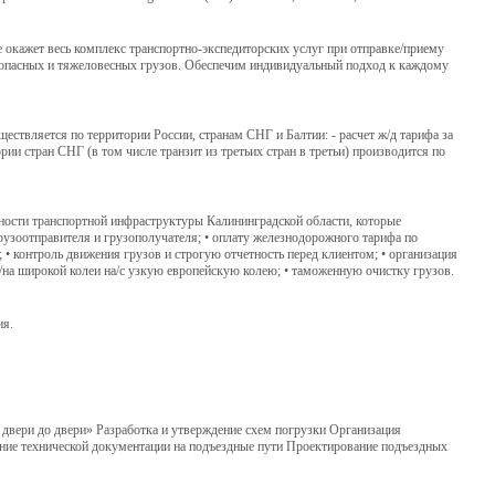
 окажет весь комплекс транспортно-экспедиторских услуг при отправке/приему
, опасных и тяжеловесных грузов. Обеспечим индивидуальный подход к каждому
ствляется по территории России, странам СНГ и Балтии: - расчет ж/д тарифа за
ии стран СНГ (в том числе транзит из третьих стран в третьи) производится по
жности транспортной инфраструктуры Калининградской области, которые
узоотправителя и грузополучателя; • оплату железнодорожного тарифа по
• контроль движения грузов и строгую отчетность перед клиентом; • организация
/на широкой колеи на/с узкую европейскую колею; • таможенную очистку грузов.
ия.
 двери до двери» Разработка и утверждение схем погрузки Организация
ение технической документации на подъездные пути Проектирование подъездных