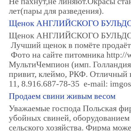
Не пахнут,не линяют.Окрасы стан
лет(пары для разведения).
Щенок АНГЛИЙСКОГО БУЛЬДОГА 
Щенок АНГЛИЙСКОГО БУЛЬДОГА
Лучший щенок в помёте продаёт
Фото на сайте питомника http:/
МультиЧемпион (имп. Голландия
привит, клеймо, РКФ. Отличный и
11, 8.916.687-78-35 e-mail: imgo
Продаем свини живым весом
Уважаемые господа Польская фи
убойных свиней, оборудованием 
сельского хозяйства. Фирма мож