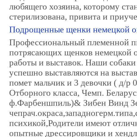
любящего хозяина, которому ста
стерилизована, привита и приуче
Подрощенные щенки немецкой о
Профессиональный племенной п
потрясающих щенков немецкой ов
работы и выставок. Наши собаки
успешно выставляются на выстав
помет мальчик и 3 девочки ( д/р
Отборного класса, Чемп. Белар
ф.Фарбеншпиль)& Зибен Винд Зе
чепрач.окраса,западногерм.типа
психикой,Родители имеют отличн
опытные дрессировщики и хендл