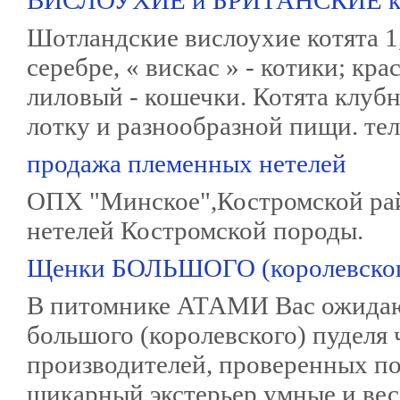
ВИСЛОУХИЕ и БРИТАНСКИЕ к
Шотландские вислоухие котята 1,
серебре, « вискас » - котики; кр
лиловый - кошечки. Котята клубн
лотку и разнообразной пищи. тел
продажа племенных нетелей
ОПХ "Минское",Костромской рай
нетелей Костромской породы.
Щенки БОЛЬШОГО (королевског
В питомнике АТАМИ Вас ожидаю
большого (королевского) пуделя 
производителей, проверенных по
шикарный экстерьер,умные и весе